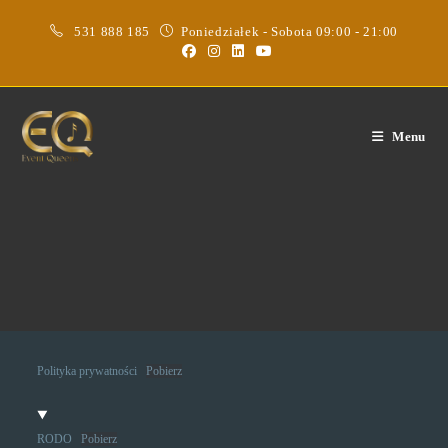
531 888 185
Poniedziałek - Sobota 09:00 - 21:00
Menu
Obecnie nie ma żadnych postów opublikowanych w tej
kategorii.
Polityka prywatności
Pobierz
RODO
Pobierz